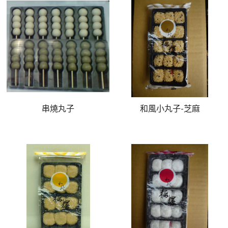
串燒丸子
和風小丸子-芝麻