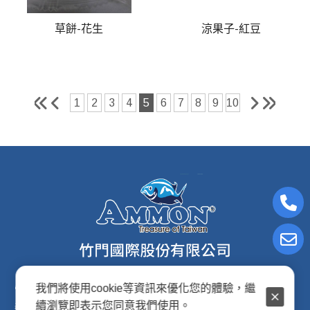
草餅-花生
涼果子-紅豆
1
2
3
4
5
6
7
8
9
10
我們將使用cookie等資訊來優化您的體驗，繼
電子信箱:ammon8@ms22.hinet.net
續瀏覽即表示您同意我們使用。
連絡電話: (02)2876-2691