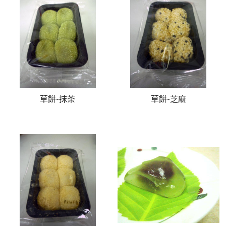
草餅-抹茶
草餅-芝麻