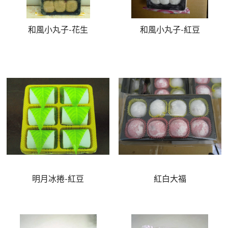
和風小丸子-花生
和風小丸子-紅豆
明月冰捲-紅豆
紅白大福