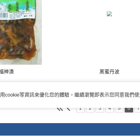
-福神漬
黑蜜丹波
用cookie等資訊來優化您的體驗，繼續瀏覽即表示您同意我們
1
2
3
4
5
6
7
電子信箱:ammon8@ms22.hine