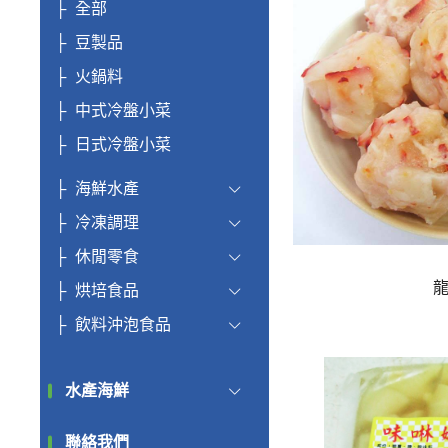
全部
豆製品
火鍋料
中式冷盤小菜
日式冷盤小菜
海鮮水產
冷凍調理
休閒零食
烘培食品
飲料沖泡食品
水產海鮮
聯絡我們