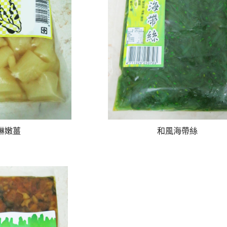
醂嫩薑
和風海帶絲