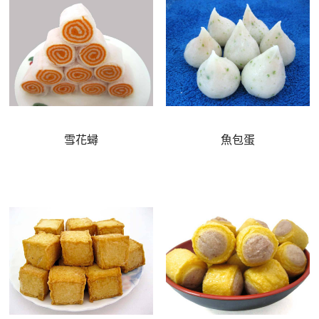
雪花蟳
魚包蛋