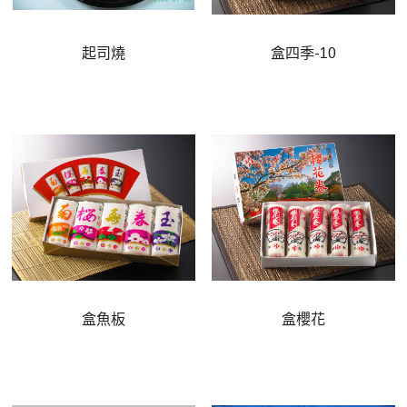
起司燒
盒四季-10
盒魚板
盒櫻花