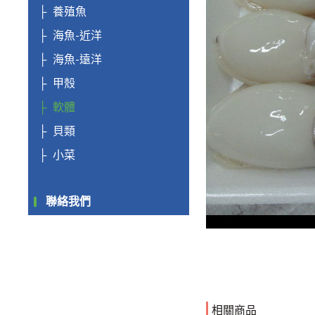
養殖魚
海魚-近洋
海魚-遠洋
甲殼
軟體
貝類
小菜
聯絡我們
相關商品