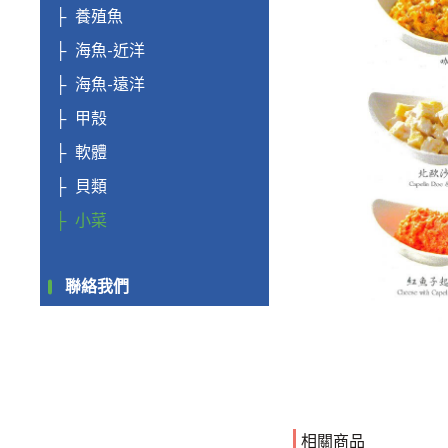
養殖魚
海魚-近洋
海魚-遠洋
甲殼
軟體
貝類
小菜
聯絡我們
相關商品