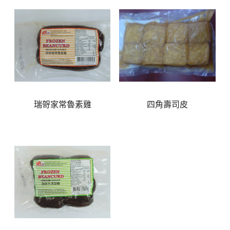
瑞哿家常魯素雞
四角壽司皮