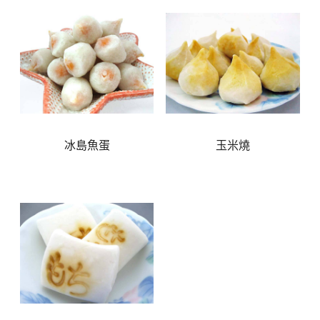
冰島魚蛋
玉米燒