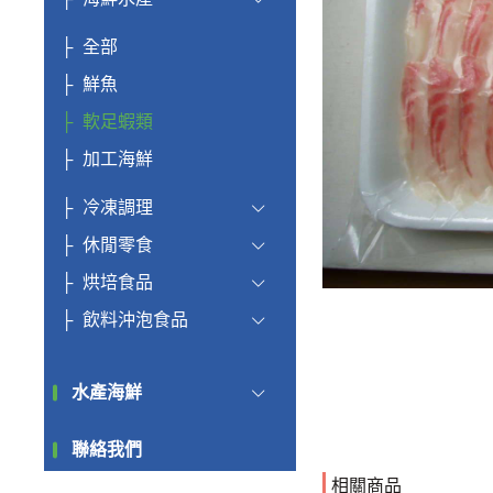
全部
鮮魚
軟足蝦類
加工海鮮
冷凍調理
休閒零食
烘培食品
飲料沖泡食品
水產海鮮
聯絡我們
相關商品