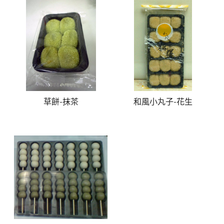
草餅-抹茶
和風小丸子-花生