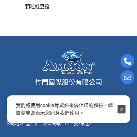
顆粒紅豆餡
電子信箱:ammon8@ms22.hinet.net
我們將使用cookie等資訊來優化您的體驗，繼
連絡電話: (02)2876-2691
續瀏覽即表示您同意我們使用。
傳真專線: (02)2876-2692
公司地址: 臺北市士林區天母西路12號2樓之2