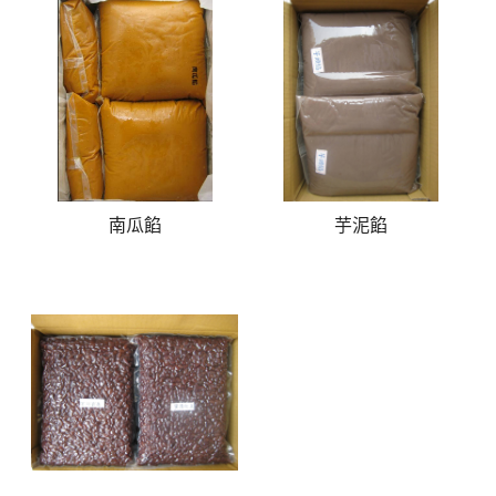
南瓜餡
芋泥餡